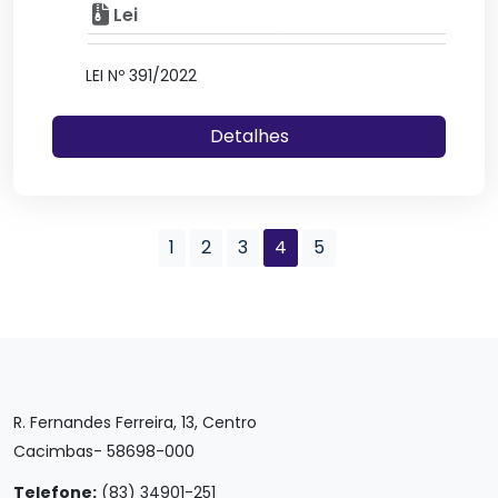
Lei
LEI Nº 391/2022
Detalhes
1
2
3
4
5
R. Fernandes Ferreira, 13, Centro
Cacimbas- 58698-000
Telefone:
(83) 34901-251